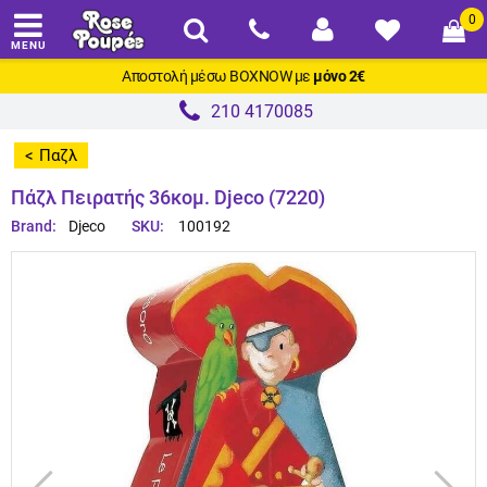
0
MENU
Αποστολή μέσω
BOXNOW
με
μόνο 2€
210 4170085
Παζλ
>
Πάζλ Πειρατής 36κομ. Djeco (7220)
Brand:
Djeco
SKU:
100192