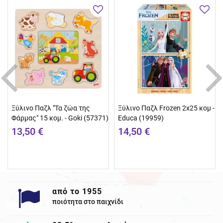
Ξύλινο Παζλ "Τα ζώα της
Ξύλινο Παζλ Frozen 2x25 κομ -
Φάρμας" 15 κομ. - Goki (57371)
Educa (19959)
13,50 €
14,50 €
από το 1955
ποιότητα στο παιχνίδι
Χρησιμες Πληροφορίες