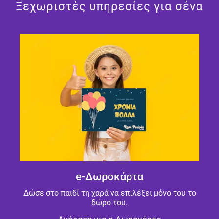
Ξεχωριστές υπηρεσίες για σένα
e-Δωροκάρτα
Δώσε στο παιδί τη χαρά να επιλέξει μόνο του το
δώρο του.