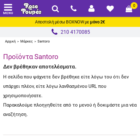
0
MENU
Αποστολή μέσω
BOXNOW
με
μόνο 2€
210 4170085
Αρχική
Μάρκες
Santoro
>
>
Προϊόντα Santoro
Δεν βρέθηκαν αποτελέσματα.
Η σελίδα που ψάχνετε δεν βρέθηκε είτε λόγω του ότι δεν
υπάρχει πλέον, είτε λόγω λανθασμένου URL που
χρησιμοποιήσατε.
Παρακαλούμε πλοηγηθείτε από το μενού ή δοκιμάστε μια νέα
αναζήτηση.