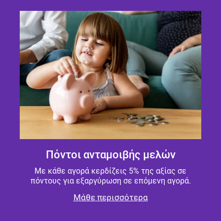
Πόντοι ανταμοιβής μελών
Με κάθε αγορά κερδίζεις 5% της αξίας σε
πόντους για εξαργύρωση σε επόμενη αγορά.
Μάθε περισσότερα