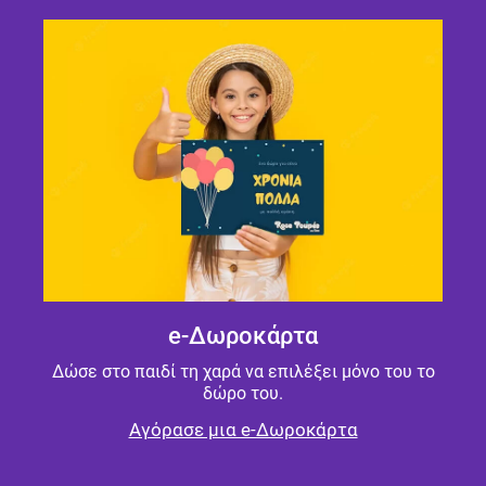
e-Δωροκάρτα
Δώσε στο παιδί τη χαρά να επιλέξει μόνο του το
δώρο του.
Αγόρασε μια e-Δωροκάρτα