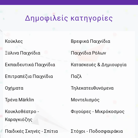
Δημοφιλείς κατηγορίες
Κούκλες
Βρεφικά Παιχνίδια
Ξύλινα Παιχνίδια
Παιχνίδια Ρόλων
Εκπαιδευτικά Παιχνίδια
Κατασκευές & Δημιουργία
Επιτραπέζια Παιχνίδια
Παζλ
Οχήματα
Τηλεκατευθυνόμενα
Τρένα Märklin
Μοντελισμός
Κουκλοθέατρο -
Φιγούρες - Μικρόκοσμος
Καραγκιόζης
Παιδικές Σκηνές - Σπίτια
Στόχοι - Ποδοσφαιράκια