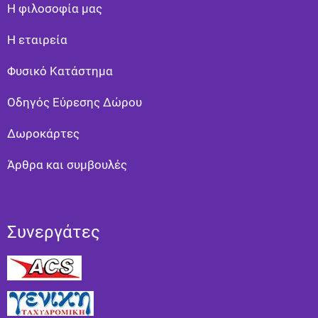
Η φιλοσοφία μας
Η εταιρεία
Φυσικό Κατάστημα
Οδηγός Εύρεσης Δώρου
Δωροκάρτες
Άρθρα και συμβουλές
Συνεργάτες