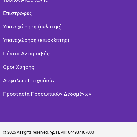
Eπιστροφές
Υπαναχώρηση (πελάτης)
Υπαναχώρηση (επισκέπτης)
Πόντοι Ανταμοιβής
Όροι Χρήσης
Ασφάλεια Παιχνιδιών
Προστασία Προσωπικών Δεδομένων
2026 All rights reserved. Αρ. ΓΕΜΗ: 044937107000