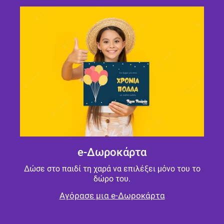
e-Δωροκάρτα
Δώσε στο παιδί τη χαρά να επιλέξει μόνο του το
δώρο του.
Αγόρασε μια e-Δωροκάρτα