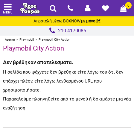
0
MENU
Αποστολή μέσω
BOXNOW
με
μόνο 2€
210 4170085
Αρχική
Playmobil
Playmobil City Action
>
>
Playmobil City Action
Δεν βρέθηκαν αποτελέσματα.
Η σελίδα που ψάχνετε δεν βρέθηκε είτε λόγω του ότι δεν
υπάρχει πλέον, είτε λόγω λανθασμένου URL που
χρησιμοποιήσατε.
Παρακαλούμε πλοηγηθείτε από το μενού ή δοκιμάστε μια νέα
αναζήτηση.