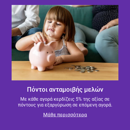
Πόντοι ανταμοιβής μελών
Με κάθε αγορά κερδίζεις 5% της αξίας σε
πόντους για εξαργύρωση σε επόμενη αγορά.
Μάθε περισσότερα