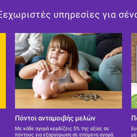
Ξεχωριστές υπηρεσίες για σέν
Πόντοι ανταμοιβής μελών
Π
υ
Με κάθε αγορά κερδίζεις 5% της αξίας σε
Ευ
πόντους για εξαργύρωση σε επόμενη αγορά.
με