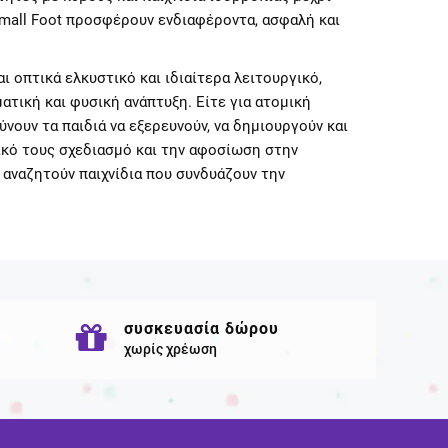
Small Foot προσφέρουν ενδιαφέροντα, ασφαλή και
αι οπτικά ελκυστικό και ιδιαίτερα λειτουργικό,
τική και φυσική ανάπτυξη. Είτε για ατομική
ύνουν τα παιδιά να εξερευνούν, να δημιουργούν και
νικό τους σχεδιασμό και την αφοσίωση στην
υ αναζητούν παιχνίδια που συνδυάζουν την
ά
συσκευασία δώρου
χωρίς χρέωση