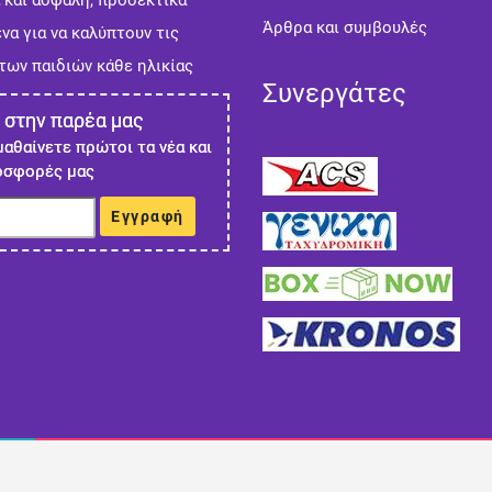
Άρθρα και συμβουλές
να για να καλύπτουν τις
των παιδιών κάθε ηλικίας
Συνεργάτες
 στην παρέα μας
 μαθαίνετε πρώτοι τα νέα και
οσφορές μας
Εγγραφή