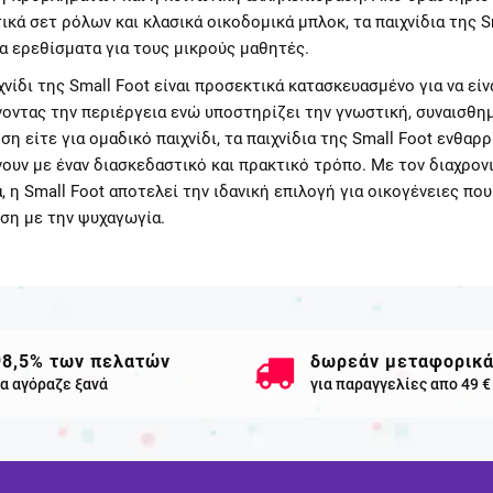
ικά σετ ρόλων και κλασικά οικοδομικά μπλοκ, τα παιχνίδια της 
α ερεθίσματα για τους μικρούς μαθητές.
χνίδι της Small Foot είναι προσεκτικά κατασκευασμένο για να είν
οντας την περιέργεια ενώ υποστηρίζει την γνωστική, συναισθημα
ση είτε για ομαδικό παιχνίδι, τα παιχνίδια της Small Foot ενθαρρ
νουν με έναν διασκεδαστικό και πρακτικό τρόπο. Με τον διαχρο
, η Small Foot αποτελεί την ιδανική επιλογή για οικογένειες πο
ση με την ψυχαγωγία.
98,5% των πελατών
δωρεάν μεταφορικ
α αγόραζε ξανά
για παραγγελίες απο 49 €