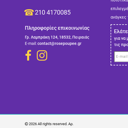
επιλεγμέ
210 4170085
ανάγκες 
Πληροφορίες επικοινωνίας
Ελάτε
Γρ. Λαμπράκη 124, 18532, Πειραιάς
για να
Ε-mail:
contact@rosepoupee.gr
τις πρ
2026 All rights reserved. Αρ.