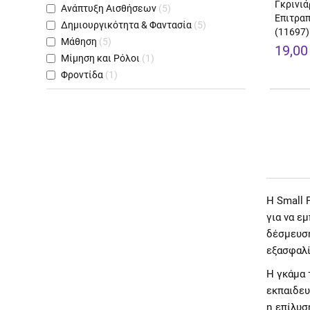
Γκρινιάρ
Ανάπτυξη Αισθήσεων
5
Επιτραπ
Δημιουργικότητα & Φαντασία
5
(11697)
Μάθηση
5
19,00
Μίμηση και Ρόλοι
1
Φροντίδα
1
Η Small 
για να ε
δέσμευση
εξασφαλί
Η γκάμα 
εκπαιδευ
η επίλυσ