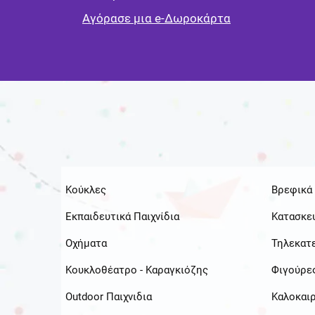
Αγόρασε μια e-Δωροκάρτα
Κούκλες
Βρεφικά 
Εκπαιδευτικά Παιχνίδια
Κατασκε
Οχήματα
Τηλεκατ
Κουκλοθέατρο - Καραγκιόζης
Φιγούρε
Outdoor Παιχνιδια
Καλοκαιρ