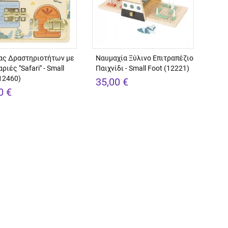
ας Δραστηριοτήτων με
Ναυμαχία Ξύλινο Επιτραπέζιο
ριές "Safari" - Small
Παιχνίδι - Small Foot (12221)
(12460)
35,00 €
0 €