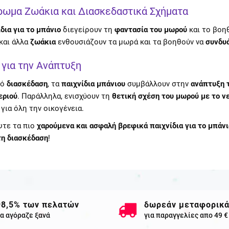
ωμα Ζωάκια και Διασκεδαστικά Σχήματα
δια για το μπάνιο
διεγείρουν τη
φαντασία του μωρού
και το βοη
και άλλα
ζωάκια
ενθουσιάζουν τα μωρά και τα βοηθούν να
συνδυά
για την Ανάπτυξη
πό
διασκέδαση
, τα
παιχνίδια μπάνιου
συμβάλλουν στην
ανάπτυξη 
εριού
. Παράλληλα, ενισχύουν τη
θετική σχέση του μωρού με το ν
για όλη την οικογένεια.
ψτε τα πιο
χαρούμενα και ασφαλή βρεφικά παιχνίδια για το μπάνι
η διασκέδαση
!
98,5% των πελατών
δωρεάν μεταφορικ
α αγόραζε ξανά
για παραγγελίες απο 49 €