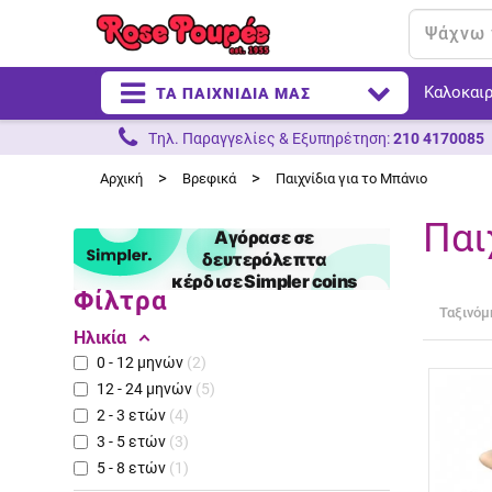
Καλοκαιρ
ΤΑ ΠΑΙΧΝΙΔΙΑ ΜΑΣ
Tηλ. Παραγγελίες & Eξυπηρέτηση:
210 4170085
>
>
Αρχική
Βρεφικά
Παιχνίδια για το Μπάνιο
Παι
Φίλτρα
Ταξινόμ
Ηλικία
0 - 12 μηνών
2
12 - 24 μηνών
5
2 - 3 ετών
4
3 - 5 ετών
3
5 - 8 ετών
1