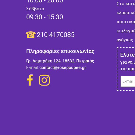
10:00 - 20:00
Στo κατά
Σάββατο
κλασσικά
09:30 - 15:30
ποιοτικά
επιλεγμέ
210 4170085
ανάγκες 
Πληροφορίες επικοινωνίας
Ελάτε
Γρ. Λαμπράκη 124, 18532, Πειραιάς
για να
Ε-mail:
contact@rosepoupee.gr
τις πρ