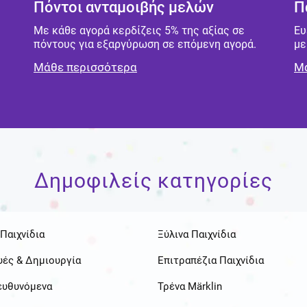
Πόντοι ανταμοιβής μελών
Π
υ
Με κάθε αγορά κερδίζεις 5% της αξίας σε
Ευ
πόντους για εξαργύρωση σε επόμενη αγορά.
με
Μάθε περισσότερα
Μά
Δημοφιλείς κατηγορίες
Παιχνίδια
Ξύλινα Παιχνίδια
υές & Δημιουργία
Επιτραπέζια Παιχνίδια
ευθυνόμενα
Τρένα Märklin