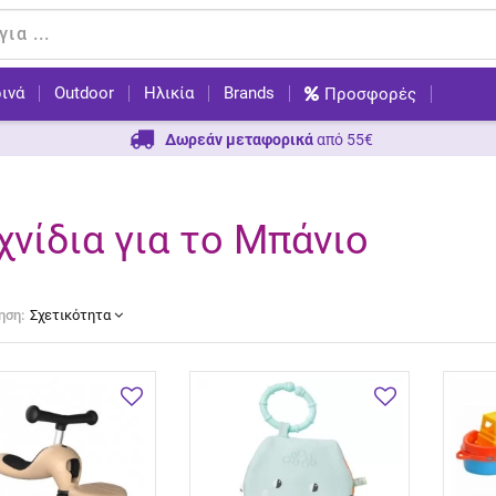
ινά
Outdoor
Ηλικία
Brands
Προσφορές
Δωρεάν μεταφορικά
από 55€
χνίδια για το Μπάνιο
ηση:
Σχετικότητα