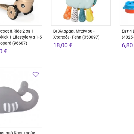
coot & Ride 2 σε 1
Βιβλιαράκι Μπάνιου -
Σετ 4
ick 1 Lifestyle για 1-5
Χταπόδι - Fehn (050097)
(4025
opard (96607)
18,00 €
6,80
0 €
κι από Καουτσούκ -