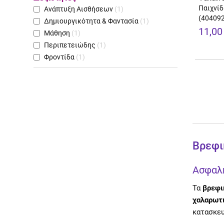
Παιχνίδ
Ανάπτυξη Αισθήσεων
1
(40409
Δημιουργικότητα & Φαντασία
1
11,00
Μάθηση
1
Περιπετειώδης
1
Φροντίδα
1
Βρεφικ
Ασφαλή
Τα
βρεφικ
χαλαρωτ
κατασκε