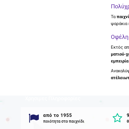
Πολύχρ
Τα
παιχνί
ψαράκια 
Οφέλη 
Εκτός α
ματιού-χ
εμπειρία
Ανακαλύ
ατέλειωτ
Χρησιμες Πληροφορίες
από το 1955
ποιότητα στο παιχνίδι
θ