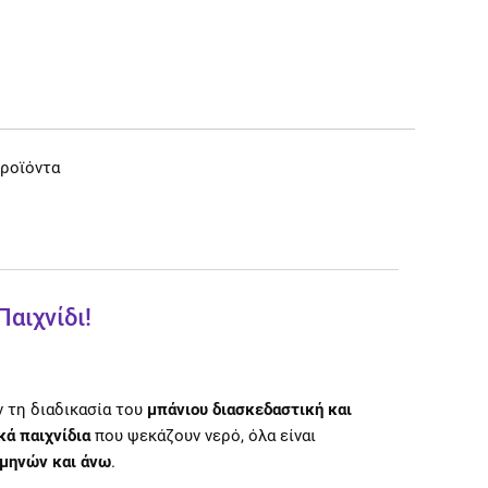
προϊόντα
Παιχνίδι!
ν τη διαδικασία του
μπάνιου διασκεδαστική και
ά παιχνίδια
που ψεκάζουν νερό, όλα είναι
 μηνών και άνω
.