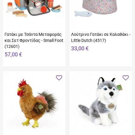
Γατάκι με Τσάντα Μεταφοράς
Λούτρινο Γατάκι σε Καλαθάκι -
και Σετ Φροντίδας - Small Foot
Little Dutch (4517)
(12601)
33,00 €
57,00 €