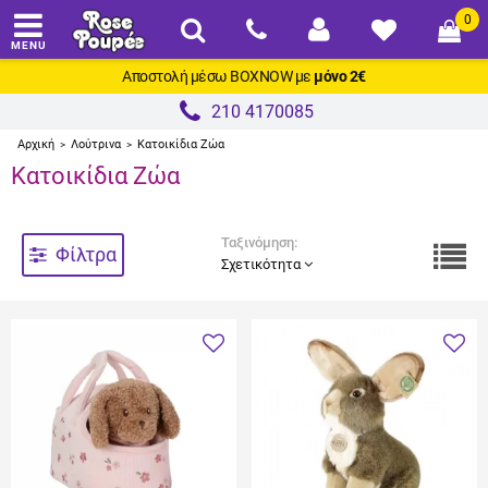
0
MENU
Αποστολή μέσω
BOXNOW
με
μόνο 2€
210 4170085
Αρχική
Λούτρινα
Κατοικίδια Ζώα
>
>
Κατοικίδια Ζώα
Ταξινόμηση:
Φίλτρα
Σχετικότητα