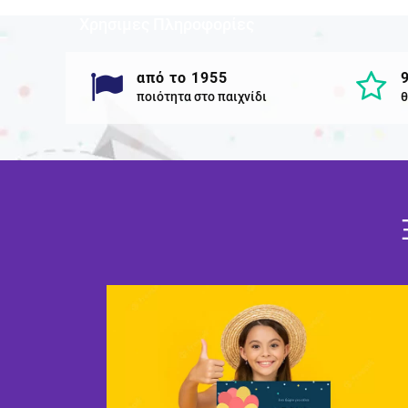
Χρησιμες Πληροφορίες
από το 1955
ποιότητα στο παιχνίδι
θ