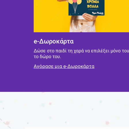
e-Δωροκάρτα
Δώσε στο παιδί τη χαρά να επιλέξει μόνο το
το δώρο του.
Αγόρασε μια e-Δωροκάρτα