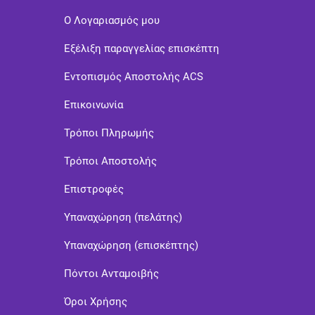
Ο Λογαριασμός μου
Εξέλιξη παραγγελίας επισκέπτη
Εντοπισμός Αποστολής ACS
Επικοινωνία
Τρόποι Πληρωμής
Τρόποι Αποστολής
Eπιστροφές
Υπαναχώρηση (πελάτης)
Υπαναχώρηση (επισκέπτης)
Πόντοι Ανταμοιβής
Όροι Χρήσης