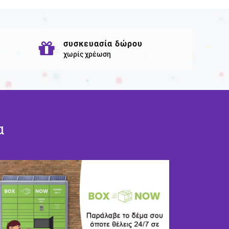
ά
συσκευασία δώρου
χωρίς χρέωση
α