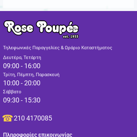
Τηλεφωνικές Παραγγελίες & Ωράριο Καταστήματος
Δευτέρα, Τετάρτη
09:00 - 16:00
Τρίτη, Πέμπτη, Παρασκευή
10:00 - 20:00
Σάββατο
09:30 - 15:30
210 4170085
Πληροφορίες επικοινωνίας