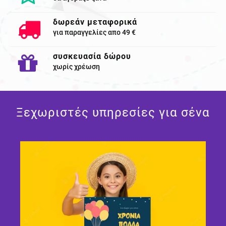
δωρεάν μεταφορικά
για παραγγελίες απο 49 €
συσκευασία δώρου
χωρίς χρέωση
Ξεχωριστές υπηρεσίες για σένα