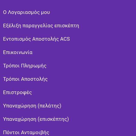
Ο Λογαριασμός μου
Εξέλιξη παραγγελίας επισκέπτη
Εντοπισμός Αποστολής ACS
Επικοινωνία
Τρόποι Πληρωμής
Τρόποι Αποστολής
Eπιστροφές
Υπαναχώρηση (πελάτης)
Υπαναχώρηση (επισκέπτης)
Πόντοι Ανταμοιβής