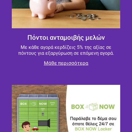
Πόντοι ανταμοιβής μελών
Με κάθε αγορά κερδίζεις 5% της αξίας σε
πόντους για εξαργύρωση σε επόμενη αγορά.
Μάθε περισσότερα