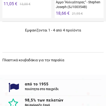
Άμμο "Αλλιγάτορας" - Stephen
11,05 €
13,00 €
Joseph (SJ100354Β)
18,66 €
21,95 €
Εμφανίζονται 1 - 4 από 4 προϊόντα
Πλαστικά κουβαδάκια για την παραλία
από το 1955
ποιότητα στο παιχνίδι
Χρησιμες Πληροφορίες
98,5% των πελατών
θα αγόραζε ξανά