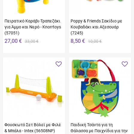
Πειρατικό Καράβι-Τραπεζάκι
Poppy & Friends Σακίδιο με
για Άμμο και Νερό - Knorrtoys
Κουβαδάκι και Αξεσουάρ
(57051)
(7245)
27,00 €
8,50 €
33,00 €
10,00 €
Φουσκωτό Σετ Βόλεϊ με Φιλέ
Παιδική Τσάντα για τη
& Μπάλα - Intex (56508NP)
Θάλασσα με Παιχνίδια για την