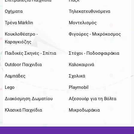
Επιτραπέζια Παιχνίδια
Παζλ
Οχήματα
Τηλεκατευθυνόμενα
Τρένα Märklin
Μοντελισμός
Κουκλοθέατρο -
Φιγούρες - Μικρόκοσμος
Καραγκιόζης
Παιδικές Σκηνές - Σπίτια
Στόχοι - Ποδοσφαιράκια
Outdoor Παιχνιδια
Καλοκαιρινά
Λαμπάδες
Σχολικά
Lego
Playmobil
Διακόσμηση Δωματίου
Αξεσουάρ για τη Βόλτα
Κλασικά Παιχνίδια
Μικροδωράκια