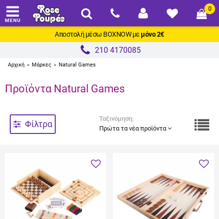
0
MENU
Αποστολή μέσω
BOXNOW
με
μόνο 2€
210 4170085
Αρχική
Μάρκες
Natural Games
>
>
Προϊόντα Natural Games
Ταξινόμηση:
Φίλτρα
Πρώτα τα νέα προϊόντα