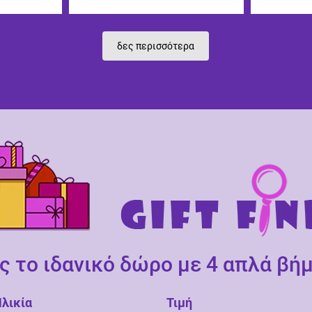
δες περισσότερα
ς το ιδανικό δώρο με 4 απλά βή
λικία
Τιμή