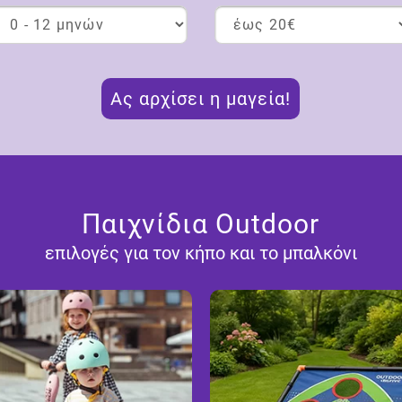
Ας αρχίσει η μαγεία!
Παιχνίδια Outdoor
επιλογές για τον κήπο και το μπαλκόνι