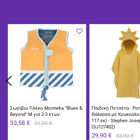
Σωσίβιο Γιλέκο Monneka "Blues &
Παιδική Πετσέτα - Pon
Beyond" M για 2-3 ετών
Θάλασσα με Κουκούλα "
117 εκ) - Stephen Jose
33,58 €
39,50 €
(SJ127402)
29,90 €
33,90 €