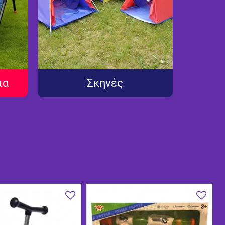
ια
Σκηνές