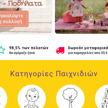
98,5% των πελατών
δωρεάν μεταφορικ
θα αγόραζε ξανά
για παραγγελίες απο 55 €
Κατηγορίες Παιχνιδιών