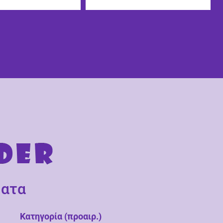
ματα
Κατηγορία (προαιρ.)