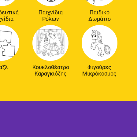
δευτικά
Παιχνίδια
Παιδικό
χνίδια
Ρόλων
Δωμάτιο
αζλ
Κουκλοθέατρο
Φιγούρες
Καραγκιόζης
Μικρόκοσμος