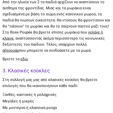
Από την ηλικία των 2 τα παιδιά αρχίζουν να αναπτύσουν το
αίσθημα της φροντίδας. Μιας και τα μωράκια είναι
σχεδιασμένα με βάση το σώμα ενός κανονικού μωρού, τα
παιδιά θα νιώσουν οικειότητα. Θα ντύσουν, θα φροντίσουν και
θα "ταΐσουν" το μωράκι και θα το παίρνουν παντού μαζί τους!
Στο Rose Poupée θα βρείτε επίσης μωράκια που
γελάνε ή
κλαίνε
, αναπτύσσοντάς ακόμα περισσότερο τις κοινωνικές
δεξιότητες του παιδιού. Τέλος, υπάρχουν πολλά
αξεσουάρ
που μπορείτε να συνδυάσετε με τα μωρά.
Βρείτε τα
εδώ
.
3. Κλασικές κούκλες
Στη συλλογή μας μας από κλασικές κούκλες θα βρείτε
επιλογές που θα ικανοποιήσουν κάθε παιδί:
Ξανθές, καστανές ή μελαχρινές
Μεγάλες ή μικρές
Με μοντέρνα ή κλασσικά ρούχα