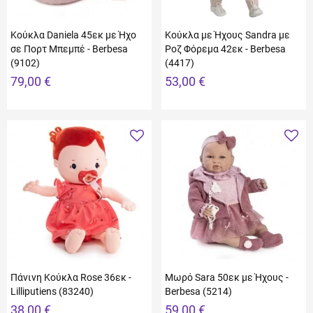
Κούκλα Daniela 45εκ με Ήχο
Κούκλα με Ήχους Sandra με
σε Πορτ Μπεμπέ - Berbesa
Ροζ Φόρεμα 42εκ - Berbesa
(9102)
(4417)
79,00 €
53,00 €
Πάνινη Κούκλα Rose 36εκ -
Μωρό Sara 50εκ με Ήχους -
Lilliputiens (83240)
Berbesa (5214)
38,00 €
59,00 €