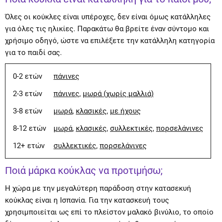
Όλες οι κούκλες είναι υπέροχες, δεν είναι όμως κατάλληλες
για όλες τις ηλικίες. Παρακάτω θα βρείτε έναν σύντομο και
χρήσιμο οδηγό, ώστε να επιλέξετε την κατάλληλη κατηγορία
για το παιδί σας.
0-2 ετών
πάνινες
2-3 ετών
πάνινες
,
μωρά (χωρίς μαλλιά)
3-8 ετών
μωρά
,
κλασικές
,
με ήχους
8-12 ετών
μωρά
,
κλασικές
,
συλλεκτικές
,
πορσελάνινες
12+ ετών
συλλεκτικές
,
πορσελάνινες
Ποιά μάρκα κούκλας να προτιμήσω;
Η χώρα με την μεγαλύτερη παράδοση στην κατασεκυή
κούκλας είναι η Ισπανία. Για την κατασκευή τους
χρησιμποιείται ως επί το πλείστον μαλακό βινύλιο, το οποίο