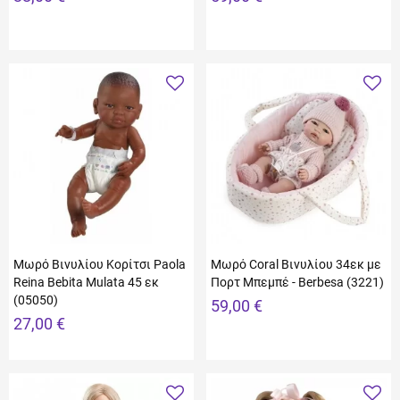
Μωρό Βινυλίου Κορίτσι Paola
Μωρό Coral Βινυλίου 34εκ με
Reina Bebita Mulata 45 εκ
Πορτ Μπεμπέ - Berbesa (3221)
(05050)
59,00 €
27,00 €