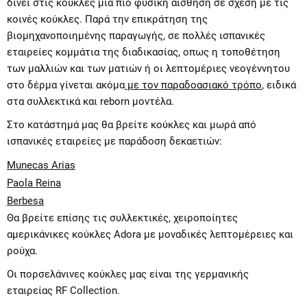
δίνει στις κούκλες μια πιο φυσική αίσθηση σε σχέση με τις
κοινές κούκλες. Παρά την επικράτηση της
βιομηχανοποιημένης παραγωγής, σε πολλές ισπανικές
εταιρείες κομμάτια της διαδικασίας, οπως η τοποθέτηση
των μαλλιών και των ματιών ή οι λεπτομέριες νεογέννητου
στο δέρμα γίνεται ακόμα
με τον παραδοασιακό τρόπο
, ειδικά
στα συλλεκτικά και reborn μοντέλα.
Στο κατάστημά μας θα βρείτε κούκλες και μωρά από
ισπανικές εταιρείες με παράδοση δεκαετιών:
Munecas Arias
Paola Reina
Berbesa
Θα βρείτε επίσης τις συλλεκτικές, χειροποίητες
αμερικάνικες κούκλες
Adora
με μοναδικές λεπτομέρειες και
ρούχα.
Οι πορσελάνινες κούκλες μας είναι της γερμανικής
εταιρείας
RF Collection
.