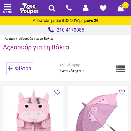
0
MENU
Αποστολή μέσω
BOXNOW
με
μόνο 2€
210 4170085
Αρχική
Αξεσουάρ για τη Βόλτα
>
Αξεσουάρ για τη Βόλτα
Ταξινόμηση:
Φίλτρα
Σχετικότητα