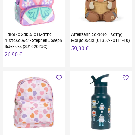
Παιδικό Σακίδιο Πλάτης
Affenzahn Σακίδιο Πλάτης
"Πεταλούδα" - Stephen Joseph
Μαϊμουδάκι (01357-70111-10)
Sidekicks (SJ102025C)
59,90 €
26,90 €