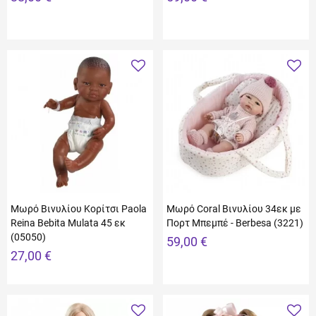
Μωρό Βινυλίου Κορίτσι Paola
Μωρό Coral Βινυλίου 34εκ με
Reina Bebita Mulata 45 εκ
Πορτ Μπεμπέ - Berbesa (3221)
(05050)
59,00 €
27,00 €