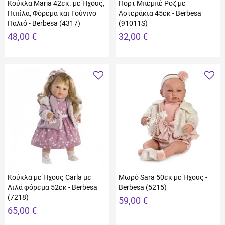
Κούκλα Maria 42εκ. με Ήχους,
Πορτ Μπεμπέ Ροζ με
Πιπίλα, Φόρεμα και Γούνινο
Αστεράκια 45εκ - Berbesa
Παλτό - Berbesa (4317)
(91011S)
48,00 €
32,00 €
Κούκλα με Ήχους Carla με
Μωρό Sara 50εκ με Ήχους -
Λιλά φόρεμα 52εκ - Berbesa
Berbesa (5215)
(7218)
59,00 €
65,00 €