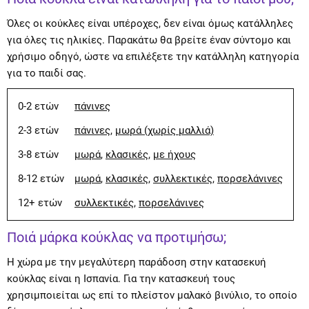
Όλες οι κούκλες είναι υπέροχες, δεν είναι όμως κατάλληλες
για όλες τις ηλικίες. Παρακάτω θα βρείτε έναν σύντομο και
χρήσιμο οδηγό, ώστε να επιλέξετε την κατάλληλη κατηγορία
για το παιδί σας.
0-2 ετών
πάνινες
2-3 ετών
πάνινες
,
μωρά (χωρίς μαλλιά)
3-8 ετών
μωρά
,
κλασικές
,
με ήχους
8-12 ετών
μωρά
,
κλασικές
,
συλλεκτικές
,
πορσελάνινες
12+ ετών
συλλεκτικές
,
πορσελάνινες
Ποιά μάρκα κούκλας να προτιμήσω;
Η χώρα με την μεγαλύτερη παράδοση στην κατασεκυή
κούκλας είναι η Ισπανία. Για την κατασκευή τους
χρησιμποιείται ως επί το πλείστον μαλακό βινύλιο, το οποίο