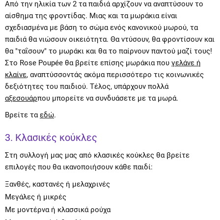
Από την ηλικία των 2 τα παιδιά αρχίζουν να αναπτύσουν το
αίσθημα της φροντίδας. Μιας και τα μωράκια είναι
σχεδιασμένα με βάση το σώμα ενός κανονικού μωρού, τα
παιδιά θα νιώσουν οικειότητα. Θα ντύσουν, θα φροντίσουν και
θα "ταΐσουν" το μωράκι και θα το παίρνουν παντού μαζί τους!
Στο Rose Poupée θα βρείτε επίσης μωράκια που
γελάνε ή
κλαίνε
, αναπτύσσοντάς ακόμα περισσότερο τις κοινωνικές
δεξιότητες του παιδιού. Τέλος, υπάρχουν πολλά
αξεσουάρ
που μπορείτε να συνδυάσετε με τα μωρά.
Βρείτε τα
εδώ
.
3. Κλασικές κούκλες
Στη συλλογή μας μας από κλασικές κούκλες θα βρείτε
επιλογές που θα ικανοποιήσουν κάθε παιδί:
Ξανθές, καστανές ή μελαχρινές
Μεγάλες ή μικρές
Με μοντέρνα ή κλασσικά ρούχα