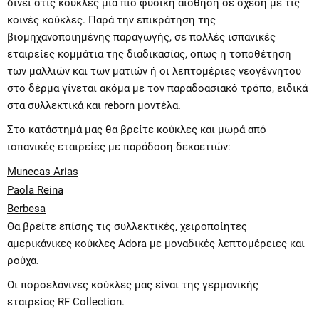
δίνει στις κούκλες μια πιο φυσική αίσθηση σε σχέση με τις
κοινές κούκλες. Παρά την επικράτηση της
βιομηχανοποιημένης παραγωγής, σε πολλές ισπανικές
εταιρείες κομμάτια της διαδικασίας, οπως η τοποθέτηση
των μαλλιών και των ματιών ή οι λεπτομέριες νεογέννητου
στο δέρμα γίνεται ακόμα
με τον παραδοασιακό τρόπο
, ειδικά
στα συλλεκτικά και reborn μοντέλα.
Στο κατάστημά μας θα βρείτε κούκλες και μωρά από
ισπανικές εταιρείες με παράδοση δεκαετιών:
Munecas Arias
Paola Reina
Berbesa
Θα βρείτε επίσης τις συλλεκτικές, χειροποίητες
αμερικάνικες κούκλες
Adora
με μοναδικές λεπτομέρειες και
ρούχα.
Οι πορσελάνινες κούκλες μας είναι της γερμανικής
εταιρείας
RF Collection
.