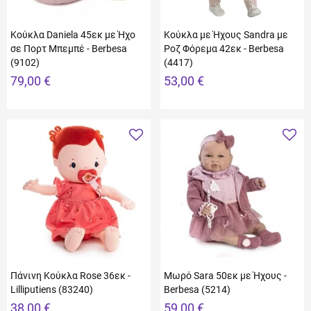
Κούκλα Daniela 45εκ με Ήχο
Κούκλα με Ήχους Sandra με
σε Πορτ Μπεμπέ - Berbesa
Ροζ Φόρεμα 42εκ - Berbesa
(9102)
(4417)
79,00 €
53,00 €
Πάνινη Κούκλα Rose 36εκ -
Μωρό Sara 50εκ με Ήχους -
Lilliputiens (83240)
Berbesa (5214)
38,00 €
59,00 €