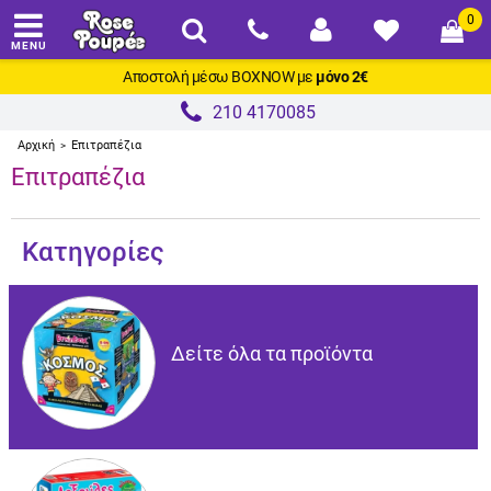
0
MENU
Αποστολή μέσω
BOXNOW
με
μόνο 2€
210 4170085
Αρχική
Επιτραπέζια
>
Επιτραπέζια
Κατηγορίες
Δείτε όλα τα προϊόντα