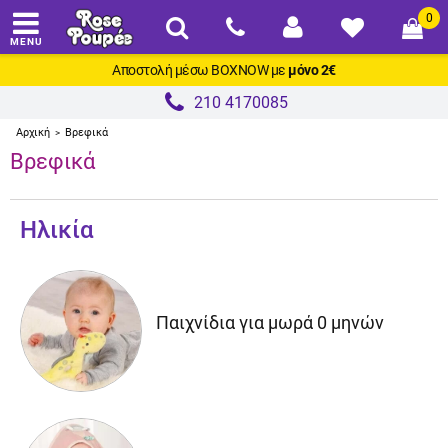
0
MENU
Αποστολή μέσω
BOXNOW
με
μόνο 2€
210 4170085
Αρχική
Βρεφικά
>
Βρεφικά
Ηλικία
Παιχνίδια για μωρά 0 μηνών