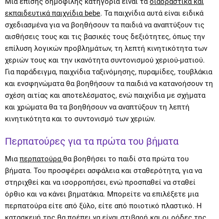
Μία επίσης δημοφιλής κατηγορία είναι τα
διαδραστικά και
εκπαιδευτικά παιχνίδια bebe
. Τα παιχνίδια αυτά είναι ειδικά
σχεδιασμένα για να βοηθήσουν τα παιδιά να αναπτύξουν τις
αισθήσεις τους και τις βασικές τους δεξιότητες, όπως την
επίλυση λογικών προβλημάτων, τη λεπτή κινητικότητα των
χεριών τους και την ικανότητα συντονισμού χεριού-ματιού.
Για παράδειγμα, παιχνίδια ταξινόμησης, πυραμίδες, τουβλάκια
και ενσφηνώματα θα βοηθήσουν τα παιδιά να κατανοήσουν τη
σχέση αιτίας και αποτελέσματος, ενώ παιχνίδια με σχήματα
και χρώματα θα τα βοηθήσουν να αναπτύξουν τη λεπτή
κινητικότητα και το συντονισμό των χεριών.
Περπατούρες για τα πρώτα του βήματα
Μια
περπατούρα
θα βοηθήσει το παιδί στα πρώτα του
βήματα. Του προσφέρει ασφάλεια και σταθερότητα, για να
στηριχθεί και να ισορροπήσει, ενώ προσπαθεί να σταθεί
όρθιο και να κάνει βηματάκια. Μπορείτε να επιλέξετε μια
περπατούρα είτε από ξύλο, είτε από ποιοτικό πλαστικό. Η
κατασκευή της θα πρέπει να είναι στιβαρή και οι ρόδες της