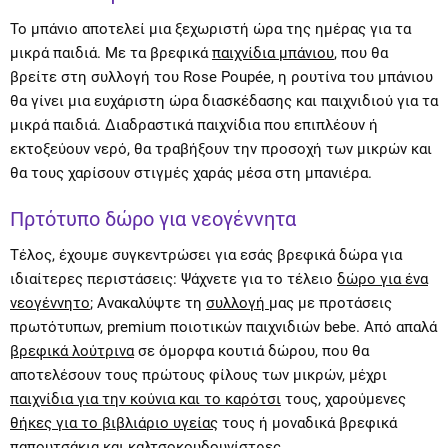
To μπάνιο αποτελεί μια ξεχωριστή ώρα της ημέρας για τα
μικρά παιδιά. Με τα βρεφικά
παιχνίδια μπάνιου
, που θα
βρείτε στη συλλογή του Rose Poupée, η ρουτίνα του μπάνιου
θα γίνει μια ευχάριστη ώρα διασκέδασης και παιχνιδιού για τα
μικρά παιδιά. Διαδραστικά παιχνίδια που επιπλέουν ή
εκτοξεύουν νερό, θα τραβήξουν την προσοχή των μικρών και
θα τους χαρίσουν στιγμές χαράς μέσα στη μπανιέρα.
Πρτότυπο δώρο για νεογέννητα
Τέλος, έχουμε συγκεντρώσει για εσάς βρεφικά δώρα για
ιδιαίτερες περιστάσεις: Ψάχνετε για το τέλειο
δώρο για ένα
νεογέννητο
; Ανακαλύψτε τη
συλλογή
μας με προτάσεις
πρωτότυπων, premium ποιοτικών παιχνιδιών bebe. Από απαλά
βρεφικά λούτρινα
σε όμορφα κουτιά δώρου, που θα
αποτελέσουν τους πρώτους φίλους των μικρών, μέχρι
παιχνίδια για την κούνια και το καρότσι
τους, χαρούμενες
θήκες για το βιβλιάριο υγείας
τους ή μοναδικά βρεφικά
παπουτσάκια και καλτσοκουδουνίστρες
.