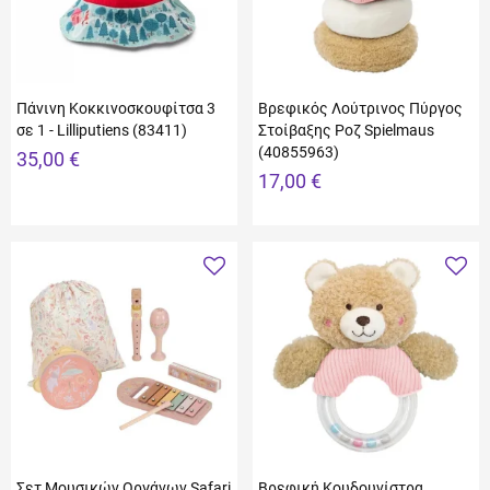
Πάνινη Κοκκινοσκουφίτσα 3
Βρεφικός Λούτρινος Πύργος
σε 1 - Lilliputiens (83411)
Στοίβαξης Ροζ Spielmaus
(40855963)
35,00 €
17,00 €
Σετ Μουσικών Οργάνων Safari
Βρεφική Κουδουνίστρα