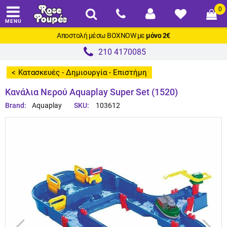
0
MENU
Αποστολή μέσω
BOXNOW
με
μόνο 2€
210 4170085
Κατασκευές - Δημιουργία - Επιστήμη
>
Κανάλια Νερού Aquaplay Super Set (1520)
Brand:
Aquaplay
SKU:
103612