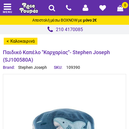
0
MENU
Αποστολή μέσω
BOXNOW
με
μόνο 2€
210 4170085
Καλοκαιρινά
>
Παιδικό Καπέλο "Καρχαρίας"- Stephen Joseph
(SJ100580A)
Brand:
Stephen Joseph
SKU:
109390