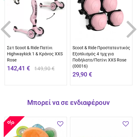
Σετ Scoot & Ride Πατίνι
Scoot & Ride Προστατευτικός
Highwaykick 1 & Κράνος XXS
Εξοπλισμός 4 τμχ για
Rose
Ποδήλατο/Πατίνι XXS Rose
(00016)
142,41 €
149,90 €
29,90 €
Μπορεί να σε ενδιαφέρουν
%