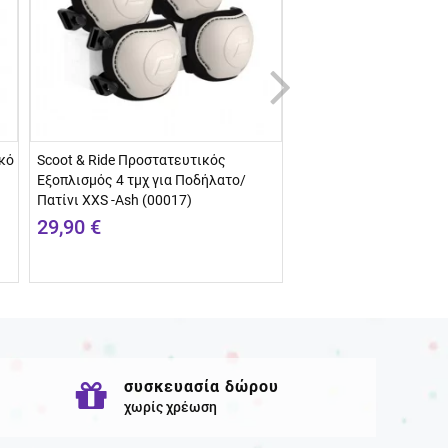
κό
Scoot & Ride Προστατευτικός
Πατίνι Scoot & Ride 2 σ
Εξοπλισμός 4 τμχ για Ποδήλατο/
Highwaykick 1 Push and
Πατίνι XXS -Ash (00017)
ετών Steel (00071)
29,90 €
129,90 €
ά
συσκευασία δώρου
χωρίς χρέωση