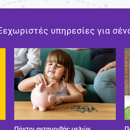
Ξεχωριστές υπηρεσίες για σέν
Πόντοι ανταμοιβής μελών
Π