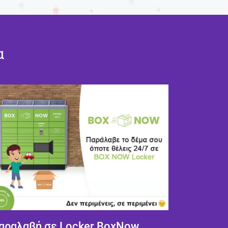
α
αραλαβή σε Locker BoxNow