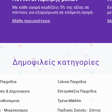
υ
Με κάθε αγορά κερδίζεις 5% της αξίας σε
Ευ
πόντους για εξαργύρωση σε επόμενη αγορά.
με
Μάθε περισσότερα
Μά
Δημοφιλείς κατηγορίες
Παιχνίδια
Ξύλινα Παιχνίδια
υές & Δημιουργία
Επιτραπέζια Παιχνίδια
ευθυνόμενα
Τρένα Märklin
ς - Μικρόκοσμος
Παιδικές Σκηνές - Σπίτια