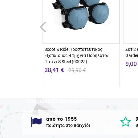
τήτων - Fehn
Scoot & Ride Προστατευτικός
Σετ 2 
Εξοπλισμός 4 τμχ για Ποδήλατο/
Garden
Πατίνι S Steel (00025)
9,00
28,41 €
29,90 €
Χρησιμες Πληροφορίες
από το 1955
ποιότητα στο παιχνίδι
θ