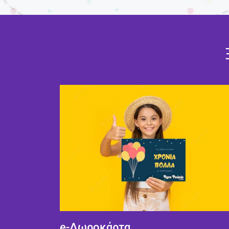
e-Δωροκάρτα