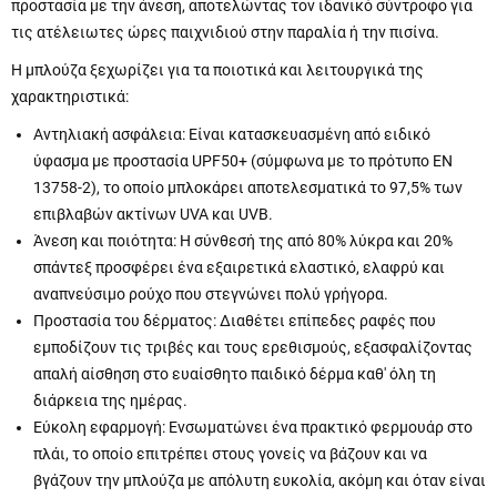
προστασία με την άνεση, αποτελώντας τον ιδανικό σύντροφο για
τις ατέλειωτες ώρες παιχνιδιού στην παραλία ή την πισίνα.
Η μπλούζα ξεχωρίζει για τα ποιοτικά και λειτουργικά της
χαρακτηριστικά:
Αντηλιακή ασφάλεια: Είναι κατασκευασμένη από ειδικό
ύφασμα με προστασία UPF50+ (σύμφωνα με το πρότυπο EN
13758-2), το οποίο μπλοκάρει αποτελεσματικά το 97,5% των
επιβλαβών ακτίνων UVA και UVB.
Άνεση και ποιότητα: Η σύνθεσή της από 80% λύκρα και 20%
σπάντεξ προσφέρει ένα εξαιρετικά ελαστικό, ελαφρύ και
αναπνεύσιμο ρούχο που στεγνώνει πολύ γρήγορα.
Προστασία του δέρματος: Διαθέτει επίπεδες ραφές που
εμποδίζουν τις τριβές και τους ερεθισμούς, εξασφαλίζοντας
απαλή αίσθηση στο ευαίσθητο παιδικό δέρμα καθ' όλη τη
διάρκεια της ημέρας.
Εύκολη εφαρμογή: Ενσωματώνει ένα πρακτικό φερμουάρ στο
πλάι, το οποίο επιτρέπει στους γονείς να βάζουν και να
βγάζουν την μπλούζα με απόλυτη ευκολία, ακόμη και όταν είναι