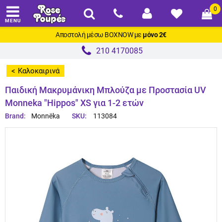
0
MENU
Αποστολή μέσω
BOXNOW
με
μόνο 2€
210 4170085
Καλοκαιρινά
>
Παιδική Μακρυμάνικη Μπλούζα με Προστασία UV
Monneka "Hippos" XS για 1-2 ετών
Brand:
Monnëka
SKU:
113084