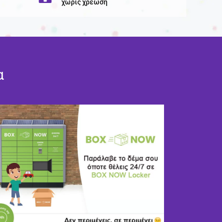
χωρίς χρέωση
α