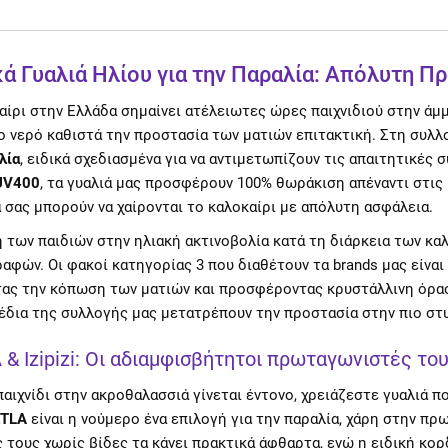
κά Γυαλιά Ηλίου για την Παραλία: Απόλυτη Π
αίρι στην Ελλάδα σημαίνει ατέλειωτες ώρες παιχνιδιού στην άμ
ο νερό καθιστά την προστασία των ματιών επιτακτική. Στη συλλ
λία
, ειδικά σχεδιασμένα για να αντιμετωπίζουν τις απαιτητικές
UV400
, τα γυαλιά μας προσφέρουν 100% θωράκιση απέναντι στις
ά σας μπορούν να χαίρονται το καλοκαίρι με απόλυτη ασφάλεια.
 των παιδιών στην ηλιακή ακτινοβολία κατά τη διάρκεια των κ
αφών. Οι φακοί κατηγορίας 3 που διαθέτουν τα brands μας είναι
ας την κόπωση των ματιών και προσφέροντας κρυστάλλινη όρασ
χέδια της συλλογής μας μετατρέπουν την προστασία στην πιο στ
 & Izipizi: Οι αδιαμφισβήτητοι πρωταγωνιστές το
παιχνίδι στην ακροθαλασσιά γίνεται έντονο, χρειάζεστε γυαλιά π
ETLA
είναι η νούμερο ένα επιλογή για την παραλία, χάρη στην πρω
 τους χωρίς βίδες τα κάνει πρακτικά άφθαρτα, ενώ η ειδική κο