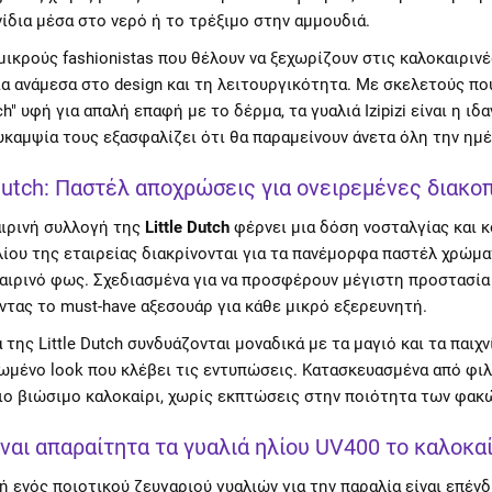
νίδια μέσα στο νερό ή το τρέξιμο στην αμμουδιά.
 μικρούς fashionistas που θέλουν να ξεχωρίζουν στις καλοκαιριν
α ανάμεσα στο design και τη λειτουργικότητα. Με σκελετούς πο
ch" υφή για απαλή επαφή με το δέρμα, τα γυαλιά Izipizi είναι η ιδ
ευκαμψία τους εξασφαλίζει ότι θα παραμείνουν άνετα όλη την ημέ
 Dutch: Παστέλ αποχρώσεις για ονειρεμένες διακο
ιρινή συλλογή της
Little Dutch
φέρνει μια δόση νοσταλγίας και 
λίου της εταιρείας διακρίνονται για τα πανέμορφα παστέλ χρώμα
αιρινό φως. Σχεδιασμένα για να προσφέρουν μέγιστη προστασία U
τας το must-have αξεσουάρ για κάθε μικρό εξερευνητή.
ά της Little Dutch συνδυάζονται μοναδικά με τα μαγιό και τα παιχ
μένο look που κλέβει τις εντυπώσεις. Κατασκευασμένα από φιλι
πιο βιώσιμο καλοκαίρι, χωρίς εκπτώσεις στην ποιότητα των φακώ
είναι απαραίτητα τα γυαλιά ηλίου UV400 το καλοκαί
ή ενός ποιοτικού ζευγαριού γυαλιών για την παραλία είναι επέν