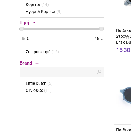
Κορίτσι
14
Αγόρι & Κορίτσι
9
Τιμή
Παιδικά
Στρογγυ
15
€
45
€
Little D
15,30
Σε προσφορά
16
Brand
Little Dutch
5
Olivio&Co
11
Παιδικά