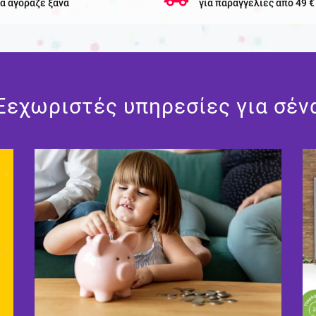
α αγόραζε ξανά
για παραγγελίες απο 49 €
Ξεχωριστές υπηρεσίες για σέν