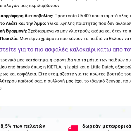
επιλογών μας περιλαμβάνουν:
πορρόφηση Ακτινοβολίας:
Προστασία UV400 που σταματά όλες τι
το Αλάτι και την Άμμο:
Υλικά υψηλής ποιότητας που δεν αλλοιών
κή Εφαρμογή:
Σχεδιασμένα να μην γλιστρούν, ακόμα και όταν το π
Ποικιλία:
Μοντέρνα χρώματα που κάνουν τα παιδιά να θέλουν να 
στείτε για το πιο ασφαλές καλοκαίρι κάτω από το
τρονικό μας κατάστημα, η φροντίδα για τα μάτια των παιδιών συ
λίου
από brands όπως η KiETLA, η Izipizi και η Little Dutch, εξασφ
φως και ασφάλεια. Είτε ετοιμάζεστε για τις πρώτες βουτιές του
λύτερου παιδιού σας, η συλλογή μας έχει το ιδανικό ζευγάρι πο
υ.
98,5% των πελατών
δωρεάν μεταφορικ