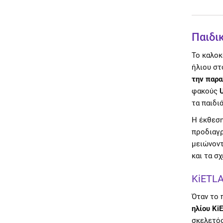
Παιδι
Το καλοκ
ήλιου στ
την παρα
φακούς
τα παιδι
Η έκθεση
προδιαγρ
μειώνοντ
και τα σ
KiETLA
Όταν το 
ηλίου Ki
σκελετός