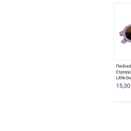
Παιδικά
Στρογγυ
Little D
15,30