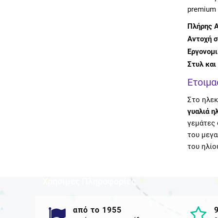
premium 
Πλήρης Α
Αντοχή σ
Εργονομι
Στυλ και 
Ετοιμα
Στο ηλεκ
γυαλιά η
γεμάτες 
του μεγα
του ηλίο
Χρησιμες Πληροφορίες
από το 1955