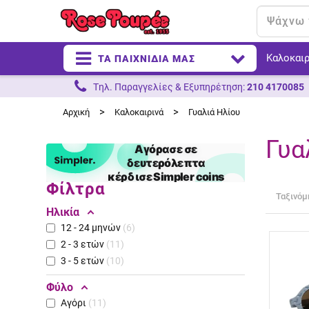
Καλοκαιρ
ΤΑ ΠΑΙΧΝΙΔΙΑ ΜΑΣ
Tηλ. Παραγγελίες & Eξυπηρέτηση:
210 4170085
>
>
Αρχική
Καλοκαιρινά
Γυαλιά Ηλίου
Γυα
Φίλτρα
Ταξινόμ
Ηλικία
12 - 24 μηνών
6
2 - 3 ετών
11
3 - 5 ετών
10
Φύλο
Αγόρι
11