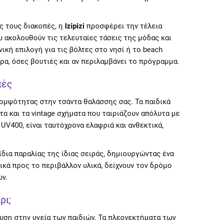
ές τους διακοπές, η
Izipizi
προσφέρει την τέλεια
υ ακολουθούν τις τελευταίες τάσεις της μόδας και
ανική επιλογή για τις βόλτες στο νησί ή το beach
ρα, όσες βουτιές και αν περιλαμβάνει το πρόγραμμα.
πές
κομψότητας στην τσάντα θαλάσσης σας. Τα παιδικά
τα και τα vintage σχήματα που ταιριάζουν απόλυτα με
V400, είναι ταυτόχρονα ελαφριά και ανθεκτικά,
νίδια παραλίας της ίδιας σειράς, δημιουργώντας ένα
κά προς το περιβάλλον υλικά, δείχνουν τον δρόμο
ν.
ρι;
δυση στην υγεία των παιδιών. Τα πλεονεκτήματα των