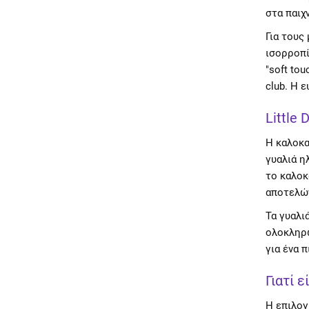
στα παιχ
Για τους
ισορροπί
"soft tou
club. Η 
Little
Η καλοκα
γυαλιά η
το καλοκ
αποτελών
Τα γυαλι
ολοκληρω
για ένα 
Γιατί 
Η επιλογ