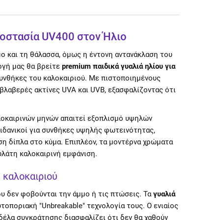
ροστασία UV400 στον Ήλιο
μο και τη θάλασσα, όμως η έντονη αντανάκλαση του
ογή μας θα βρείτε
premium παιδικά γυαλιά ηλίου για
 συνθήκες του καλοκαιριού. Με πιστοποιημένους
 βλαβερές ακτίνες UVA και UVB, εξασφαλίζοντας ότι
αλοκαιρινών μηνών απαιτεί εξοπλισμό υψηλών
 ιδανικοί για συνθήκες υψηλής φωτεινότητας,
η δίπλα στο κύμα. Επιπλέον, τα μοντέρνα χρώματα
υλάτη καλοκαιρινή εμφάνιση.
υ καλοκαιριού
ου δεν φοβούνται την άμμο ή τις πτώσεις. Τα
γυαλιά
τοποριακή "Unbreakable" τεχνολογία τους. Ο ενιαίος
ρδέλα συγκράτησης διασφαλίζει ότι δεν θα χαθούν