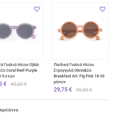
κά Γυαλιά Ηλίου Οβάλ
Παιδικά Γυαλιά Ηλίου
&Co Coral Reef-Purple
Στρογγυλά Olivio&Co
3-5 ετών
Breakfast Art- Fig Pink 18-36
μηνών
5 €
45,00 €
29,75 €
35,00 €
 προϊόντα